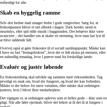
retfærdigt for alle.
Skab en hyggelig ramme
Selv den bedste mad smager bedre i gode omgivelser. Sørg for, at
frokostpausen bliver et rart afbræk i dagen. Dæk bordet, tænd et
stearinlys, eller spil stille musik i baggrunden. Det behøver ikke være
avanceret – det handler om at skabe en stemning, hvor man har lyst til
at blive siddende lidt.
Overvej også at gøre frokosten til et socialt samlingspunkt. Måske kan
I have en fast “fredagsfrokost”, hvor der er lidt ekstra på menuen, eller
en månedlig temadag, hvor I prøver mad fra forskellige lande.
Evaluér og justér løbende
En frokostordning skal udvikle sig sammen med virksomheden. Tag
jævnligt en snak om, hvad der fungerer, og hvad der kan forbedres.
Måske er der behov for mere variation, eller måske skal ordningen
justeres, hvis I bliver flere medarbejdere.
Det vigtigste er, at ordningen opleves som et fælles gode – ikke som en
pligt. Når alle føler ejerskab, bliver det lettere at få det til at fungere i
praksis.