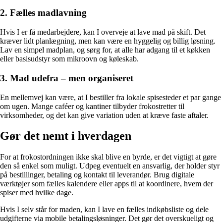
2. Fælles madlavning
Hvis I er få medarbejdere, kan I overveje at lave mad på skift. Det
kræver lidt planlægning, men kan være en hyggelig og billig løsning.
Lav en simpel madplan, og sørg for, at alle har adgang til et køkken
eller basisudstyr som mikroovn og køleskab.
3. Mad udefra – men organiseret
En mellemvej kan være, at I bestiller fra lokale spisesteder et par gange
om ugen. Mange caféer og kantiner tilbyder frokostretter til
virksomheder, og det kan give variation uden at kræve faste aftaler.
Gør det nemt i hverdagen
For at frokostordningen ikke skal blive en byrde, er det vigtigt at gøre
den så enkel som muligt. Udpeg eventuelt en ansvarlig, der holder styr
på bestillinger, betaling og kontakt til leverandør. Brug digitale
værktøjer som fælles kalendere eller apps til at koordinere, hvem der
spiser med hvilke dage.
Hvis I selv står for maden, kan I lave en fælles indkøbsliste og dele
udgifterne via mobile betalingsløsninger. Det gør det overskueligt og