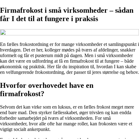
Firmafrokost i små virksomheder – sådan
får I det til at fungere i praksis
En fælles frokostordning er for mange virksomheder et samlingspunkt i
hverdagen. Det er her, kolleger mødes på tværs af afdelinger, snakker
uformelt og får et pusterum midt på dagen. Men i små virksomheder
kan det være en udfordring at få en firmafrokost til at fungere – både
økonomisk og praktisk. Her får du inspiration til, hvordan I kan skabe
en velfungerende frokostordning, der passer til jeres størrelse og behov.
Hvorfor overhovedet have en
firmafrokost?
Selvom det kan virke som en luksus, er en fælles frokost meget mere
end bare mad. Den styrker fællesskabet, øger trivslen og kan endda
forbedre samarbejdet på tværs af virksomheden. For små
virksomheder, hvor alle ofte har mange roller, kan frokosten være et
vigtigt socialt ankerpunkt.