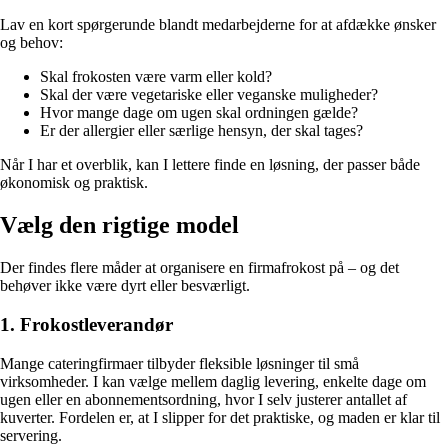
Lav en kort spørgerunde blandt medarbejderne for at afdække ønsker
og behov:
Skal frokosten være varm eller kold?
Skal der være vegetariske eller veganske muligheder?
Hvor mange dage om ugen skal ordningen gælde?
Er der allergier eller særlige hensyn, der skal tages?
Når I har et overblik, kan I lettere finde en løsning, der passer både
økonomisk og praktisk.
Vælg den rigtige model
Der findes flere måder at organisere en firmafrokost på – og det
behøver ikke være dyrt eller besværligt.
1. Frokostleverandør
Mange cateringfirmaer tilbyder fleksible løsninger til små
virksomheder. I kan vælge mellem daglig levering, enkelte dage om
ugen eller en abonnementsordning, hvor I selv justerer antallet af
kuverter. Fordelen er, at I slipper for det praktiske, og maden er klar til
servering.