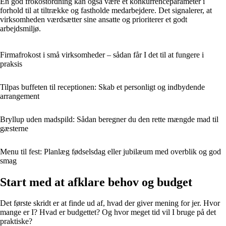
En god frokostordning kan også være et konkurrenceparameter i
forhold til at tiltrække og fastholde medarbejdere. Det signalerer, at
virksomheden værdsætter sine ansatte og prioriterer et godt
arbejdsmiljø.
Firmafrokost i små virksomheder – sådan får I det til at fungere i
praksis
Tilpas buffeten til receptionen: Skab et personligt og indbydende
arrangement
Bryllup uden madspild: Sådan beregner du den rette mængde mad til
gæsterne
Menu til fest: Planlæg fødselsdag eller jubilæum med overblik og god
smag
Start med at afklare behov og budget
Det første skridt er at finde ud af, hvad der giver mening for jer. Hvor
mange er I? Hvad er budgettet? Og hvor meget tid vil I bruge på det
praktiske?