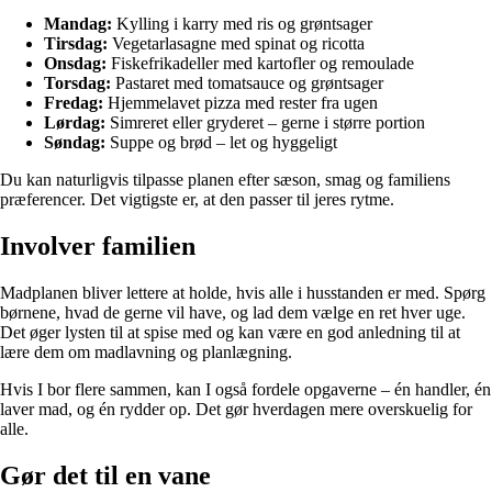
Mandag:
Kylling i karry med ris og grøntsager
Tirsdag:
Vegetarlasagne med spinat og ricotta
Onsdag:
Fiskefrikadeller med kartofler og remoulade
Torsdag:
Pastaret med tomatsauce og grøntsager
Fredag:
Hjemmelavet pizza med rester fra ugen
Lørdag:
Simreret eller gryderet – gerne i større portion
Søndag:
Suppe og brød – let og hyggeligt
Du kan naturligvis tilpasse planen efter sæson, smag og familiens
præferencer. Det vigtigste er, at den passer til jeres rytme.
Involver familien
Madplanen bliver lettere at holde, hvis alle i husstanden er med. Spørg
børnene, hvad de gerne vil have, og lad dem vælge en ret hver uge.
Det øger lysten til at spise med og kan være en god anledning til at
lære dem om madlavning og planlægning.
Hvis I bor flere sammen, kan I også fordele opgaverne – én handler, én
laver mad, og én rydder op. Det gør hverdagen mere overskuelig for
alle.
Gør det til en vane