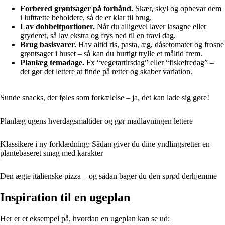
Forbered grøntsager på forhånd.
Skær, skyl og opbevar dem
i lufttætte beholdere, så de er klar til brug.
Lav dobbeltportioner.
Når du alligevel laver lasagne eller
gryderet, så lav ekstra og frys ned til en travl dag.
Brug basisvarer.
Hav altid ris, pasta, æg, dåsetomater og frosne
grøntsager i huset – så kan du hurtigt trylle et måltid frem.
Planlæg temadage.
Fx “vegetartirsdag” eller “fiskefredag” –
det gør det lettere at finde på retter og skaber variation.
Sunde snacks, der føles som forkælelse – ja, det kan lade sig gøre!
Planlæg ugens hverdagsmåltider og gør madlavningen lettere
Klassikere i ny forklædning: Sådan giver du dine yndlingsretter en
plantebaseret smag med karakter
Den ægte italienske pizza – og sådan bager du den sprød derhjemme
Inspiration til en ugeplan
Her er et eksempel på, hvordan en ugeplan kan se ud: