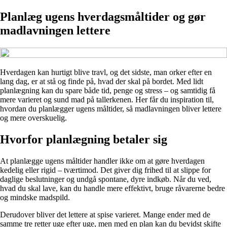
Planlæg ugens hverdagsmåltider og gør
madlavningen lettere
Hverdagen kan hurtigt blive travl, og det sidste, man orker efter en
lang dag, er at stå og finde på, hvad der skal på bordet. Med lidt
planlægning kan du spare både tid, penge og stress – og samtidig få
mere varieret og sund mad på tallerkenen. Her får du inspiration til,
hvordan du planlægger ugens måltider, så madlavningen bliver lettere
og mere overskuelig.
Hvorfor planlægning betaler sig
At planlægge ugens måltider handler ikke om at gøre hverdagen
kedelig eller rigid – tværtimod. Det giver dig frihed til at slippe for
daglige beslutninger og undgå spontane, dyre indkøb. Når du ved,
hvad du skal lave, kan du handle mere effektivt, bruge råvarerne bedre
og mindske madspild.
Derudover bliver det lettere at spise varieret. Mange ender med de
samme tre retter uge efter uge, men med en plan kan du bevidst skifte