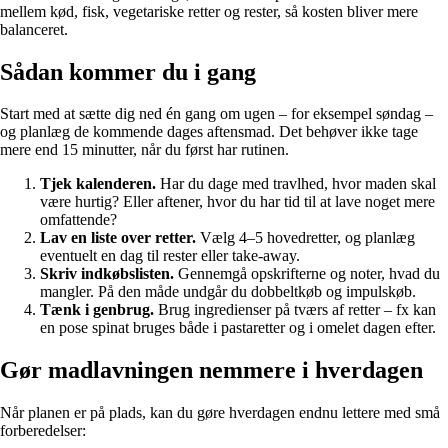
mellem kød, fisk, vegetariske retter og rester, så kosten bliver mere
balanceret.
Sådan kommer du i gang
Start med at sætte dig ned én gang om ugen – for eksempel søndag –
og planlæg de kommende dages aftensmad. Det behøver ikke tage
mere end 15 minutter, når du først har rutinen.
Tjek kalenderen.
Har du dage med travlhed, hvor maden skal
være hurtig? Eller aftener, hvor du har tid til at lave noget mere
omfattende?
Lav en liste over retter.
Vælg 4–5 hovedretter, og planlæg
eventuelt en dag til rester eller take-away.
Skriv indkøbslisten.
Gennemgå opskrifterne og noter, hvad du
mangler. På den måde undgår du dobbeltkøb og impulskøb.
Tænk i genbrug.
Brug ingredienser på tværs af retter – fx kan
en pose spinat bruges både i pastaretter og i omelet dagen efter.
Gør madlavningen nemmere i hverdagen
Når planen er på plads, kan du gøre hverdagen endnu lettere med små
forberedelser: