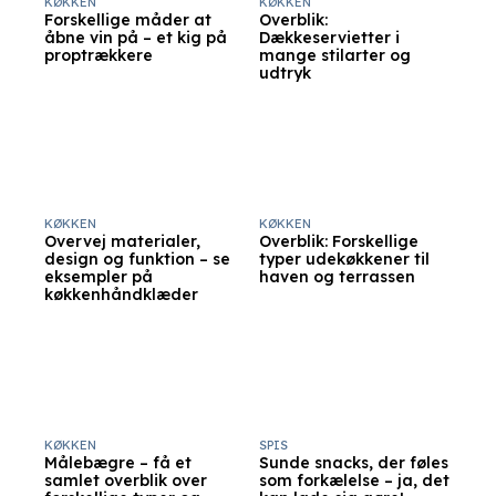
KØKKEN
KØKKEN
Forskellige måder at
Overblik:
åbne vin på – et kig på
Dækkeservietter i
proptrækkere
mange stilarter og
udtryk
KØKKEN
KØKKEN
Overvej materialer,
Overblik: Forskellige
design og funktion – se
typer udekøkkener til
eksempler på
haven og terrassen
køkkenhåndklæder
KØKKEN
SPIS
Målebægre – få et
Sunde snacks, der føles
samlet overblik over
som forkælelse – ja, det