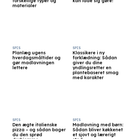
forskellige typer og
kan lade sig gøre!
materialer
SPIS
SPIS
Planlæg ugens
Klassikere i ny
hverdagsmåltider og
forklædning: Sådan
gør madlavningen
giver du dine
lettere
yndlingsretter en
plantebaseret smag
med karakter
SPIS
SPIS
Den ægte italienske
Madlavning med børn:
pizza – og sådan bager
Sådan bliver køkkenet
du den sprød
et sjovt og lærerigt